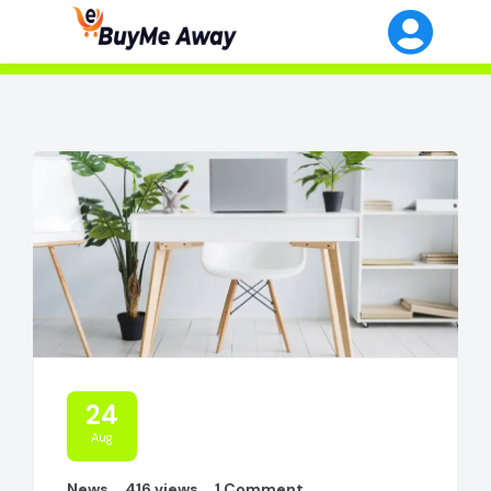
24
Aug
News
416 views
1 Comment